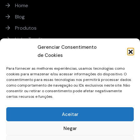
Home
Blog
Produtos
Linha Teadit
Gerenciar Consentimento
Orçamento
de Cookies
Para fornecer as melhores experiências, usamos tecnologias como
Sobre
cookies para armazenar e/ou acessar informações do dispositivo. O
consentimento para essas tecnologias nos permitirá processar dados
Trabalhe Conosco
como comportamento de navegação ou IDs exclusivos neste site. Não
consentir ou retirar o consentimento pode afetar negativamente
Sugestões ou Reclamações
certos recursos e funções.
Qualidade
Aceitar
Política de Uso de Cookies
Política de Privacidade
Negar