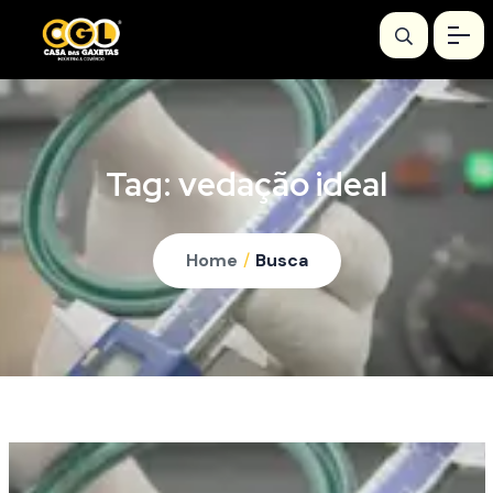
Tag:
vedação ideal
Home
/
Busca