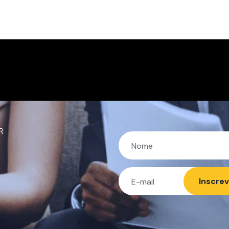
R
Inscre