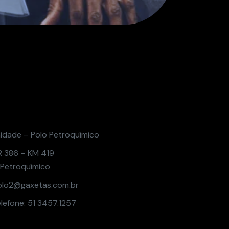
idade – Polo Petroquímico
 386 – KM 419
 Petroquímico
lo2@gaxetas.com.br
lefone: 51 3457.1257