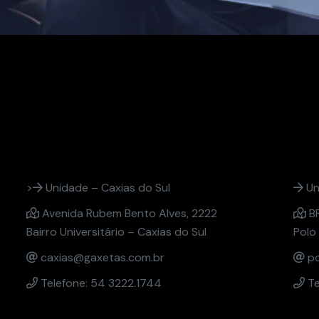
>
Unidade – Caxias do Sul
Un
Avenida Rubem Bento Alves, 2222
BR
Bairro Universitário – Caxias do Sul
Polo
caxias@gaxetas.com.br
po
Telefone: 54 3222.1744
Te