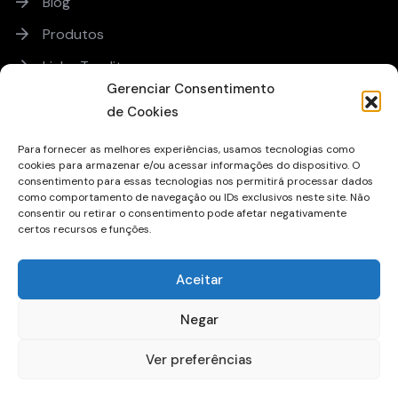
Blog
Produtos
Linha Teadit
Gerenciar Consentimento
Orçamento
de Cookies
Para fornecer as melhores experiências, usamos tecnologias como
Sobre
cookies para armazenar e/ou acessar informações do dispositivo. O
consentimento para essas tecnologias nos permitirá processar dados
Trabalhe Conosco
como comportamento de navegação ou IDs exclusivos neste site. Não
consentir ou retirar o consentimento pode afetar negativamente
Sugestões ou Reclamações
certos recursos e funções.
Qualidade
Aceitar
Política de Uso de Cookies
Política de Privacidade
Negar
Ver preferências