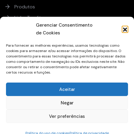
Produtos
Linha Teadit
Gerenciar Consentimento
Orçamento
de Cookies
Para fornecer as melhores experiências, usamos tecnologias como
Sobre
cookies para armazenar e/ou acessar informações do dispositivo. O
consentimento para essas tecnologias nos permitirá processar dados
Trabalhe Conosco
como comportamento de navegação ou IDs exclusivos neste site. Não
consentir ou retirar o consentimento pode afetar negativamente
Sugestões ou Reclamações
certos recursos e funções.
Qualidade
Aceitar
Política de Uso de Cookies
Política de Privacidade
Negar
Ver preferências
© 2026
CGL - Casa das Gaxetas
- Todos os direitos reservados.
Política do uso de cookies
Política de privacidade