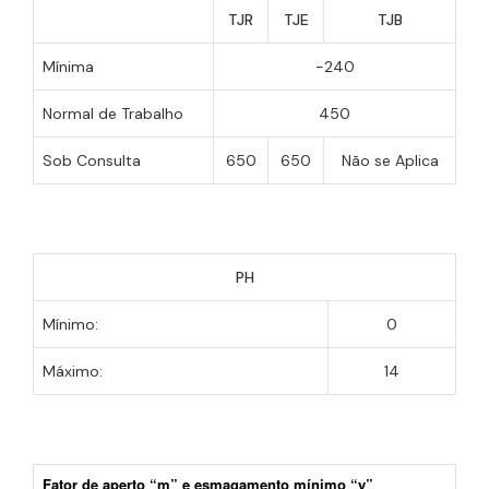
TJR
TJE
TJB
Mínima
-240
Normal de Trabalho
450
Sob Consulta
650
650
Não se Aplica
PH
Mínimo:
0
Máximo:
14
Fator de aperto “m” e esmagamento mínimo “y”