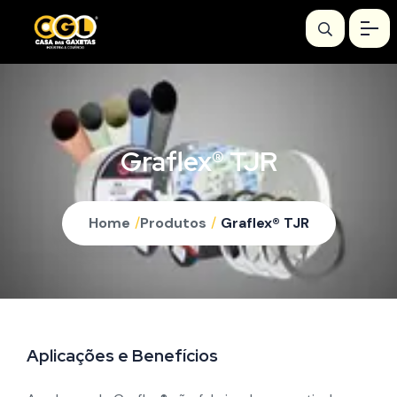
Graflex® TJR
Home
/
Produtos
/
Graflex® TJR
Aplicações e Benefícios