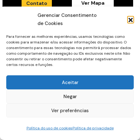
Ver Mapa
Contato
Gerenciar Consentimento
de Cookies
Para fornecer as melhores experiências, usamos tecnologias como
cookies para armazenar e/ou acessar informações do dispositivo. O
consentimento para essas tecnologias nos permitirá processar dados
Unidade Caxias do Sul
como comportamento de navegação ou IDs exclusivos neste site. Não
consentir ou retirar o consentimento pode afetar negativamente
certos recursos e funções.
Segunda/Sexta
08:00 - 12:00 e das 13.00 - 17:45
Aceitar
Negar
Ver Mapa
Contato
Ver preferências
Política do uso de cookies
Política de privacidade